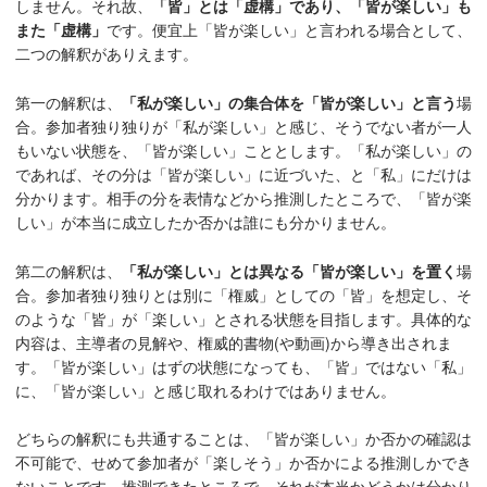
しません。それ故、
「皆」とは「虚構」であり、「皆が楽しい」も
また「虚構」
です。便宜上「皆が楽しい」と言われる場合として、
二つの解釈がありえます。
第一の解釈は、
「私が楽しい」の集合体を「皆が楽しい」と言う
場
合。参加者独り独りが「私が楽しい」と感じ、そうでない者が一人
もいない状態を、「皆が楽しい」こととします。「私が楽しい」の
であれば、その分は「皆が楽しい」に近づいた、と「私」にだけは
分かります。相手の分を表情などから推測したところで、「皆が楽
しい」が本当に成立したか否かは誰にも分かりません。
第二の解釈は、
「私が楽しい」とは異なる「皆が楽しい」を置く
場
合。参加者独り独りとは別に「権威」としての「皆」を想定し、そ
のような「皆」が「楽しい」とされる状態を目指します。具体的な
内容は、主導者の見解や、権威的書物(や動画)から導き出されま
す。「皆が楽しい」はずの状態になっても、「皆」ではない「私」
に、「皆が楽しい」と感じ取れるわけではありません。
どちらの解釈にも共通することは、「皆が楽しい」か否かの確認は
不可能で、せめて参加者が「楽しそう」か否かによる推測しかでき
ないことです。推測できたところで、それが本当かどうかは分かり