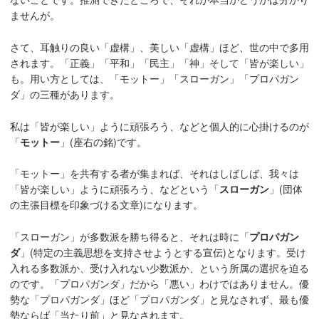
ませんが。
さて、耳触りの良い「虚構」、美しい「虚構」ほど、世の中で多用
されます。「正義」「平和」「民主」「神」そして「皆が楽しい」
も。用い方としては、「モットー」「スローガン」「プロパガン
ダ」の三種があります。
私は「皆が楽しい」ように頑張ろう、などと個人的に心掛けるのが
「
モットー
」(座右の銘)です。
「モットー」を共有する者が集まれば、それはしばしば、我々は
「皆が楽しい」ように頑張ろう、などという「
スローガン
」(団体
の主張目標を印象づける文章)になります。
「スローガン」が多数派を勝ち得ると、それは時に「
プロパガン
ダ
」(特定の主義思想を支持させようとする宣伝)となります。受け
入れる多数派か、受け入れない少数派か、という所属の選択を迫る
のです。「プロパガンダ」だから「悪い」わけではありません。優
勢な「プロパガンダ」ほど「プロパガンダ」と見なされず、最も優
勢ならば「当たり前」と見なされます。