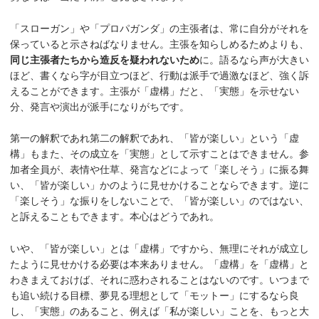
「スローガン」や「プロパガンダ」の主張者は、常に自分がそれを
保っていると示さねばなりません。主張を知らしめるためよりも、
同じ主張者たちから造反を疑われないため
に。語るなら声が大きい
ほど、書くなら字が目立つほど、行動は派手で過激なほど、強く訴
えることができます。主張が「虚構」だと、「実態」を示せない
分、発言や演出が派手になりがちです。
第一の解釈であれ第二の解釈であれ、「皆が楽しい」という「虚
構」もまた、その成立を「実態」として示すことはできません。参
加者全員が、表情や仕草、発言などによって「楽しそう」に振る舞
い、「皆が楽しい」かのように見せかけることならできます。逆に
「楽しそう」な振りをしないことで、「皆が楽しい」のではない、
と訴えることもできます。本心はどうであれ。
いや、「皆が楽しい」とは「虚構」ですから、無理にそれが成立し
たように見せかける必要は本来ありません。「虚構」を「虚構」と
わきまえておけば、それに惑わされることはないのです。いつまで
も追い続ける目標、夢見る理想として「モットー」にするなら良
し、「実態」のあること、例えば「私が楽しい」ことを、もっと大