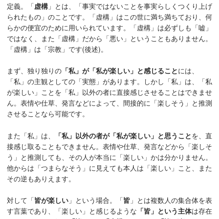
定義。「
虚構
」とは、「事実ではないことを事実らしくつくり上げ
られたもの」のことです。「虚構」はこの世に満ち満ちており、何
らかの便宜のために用いられています。「虚構」は必ずしも「嘘」
ではなく、また「虚構」だから「悪い」ということもありません。
「虚構」は「宗教」です(後述)。
まず、独り独りの
「私」が「私が楽しい」と感じること
には、
「私」の主観としての「実態」があります。しかし「私」は、「私
が楽しい」ことを「私」以外の者に直接感じさせることはできませ
ん。表情や仕草、発言などによって、間接的に「楽しそう」と推測
させることなら可能です。
また「私」は、
「私」以外の者が「私が楽しい」と思うこと
を、直
接感じ取ることもできません。表情や仕草、発言などから「楽しそ
う」と推測しても、その人が本当に「楽しい」かは分かりません。
他からは「つまらなそう」に見えても本人は「楽しい」こと、また
その逆もありえます。
対して「
皆が楽しい
」という場合。「
皆
」とは複数人の集合体を表
す言葉であり、「楽しい」と感じるような
「皆」という主体
は存在