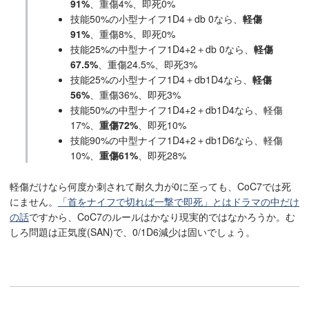
91%
、重傷4%、即死0%
技能50%の小型ナイフ1D4＋db 0なら、
軽傷
91%
、重傷8%、即死0%
技能25%の中型ナイフ1D4+2＋db 0なら、
軽傷
67.5%
、重傷24.5%、即死3%
技能25%の小型ナイフ1D4＋db1D4なら、
軽傷
56%
、重傷36%、即死3%
技能50%の中型ナイフ1D4+2＋db1D4なら、軽傷
17%、
重傷72%
、即死10%
技能90%の中型ナイフ1D4+2＋db1D6なら、軽傷
10%、
重傷61%
、即死28%
軽傷だけなら何度か刺されて耐久力が0に至っても、CoC7では死
にません。
「首をナイフで切れば一撃で即死」とはドラマの中だけ
の話
ですから、CoC7のルールはかなり現実的ではなかろうか。む
しろ問題は正気度(SAN)で、0/1D6減少は固いでしょう。