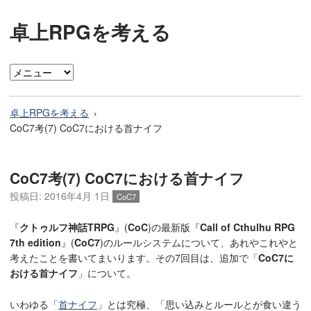
卓上RPGを考える
卓上RPGを考える
CoC7考(7) CoC7における首ナイフ
CoC7考(7) CoC7における首ナイフ
投稿日:
2016年4月 1日
CoC7
『
クトゥルフ神話TRPG
』(
CoC
)の最新版『
Call of Cthulhu RPG
7th edition
』(
CoC7
)のルールシステムについて、あれやこれやと
考えたことを書いてまいります。その7回目は、追加で「
CoC7に
おける首ナイフ
」について。
いわゆる「
首ナイフ
」とは究極、「思い込みとルールとが食い違う