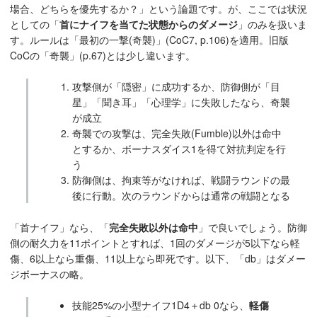
場合、どちらを優先するか？」という論題です。が、ここでは状況
としての「
首にナイフを当てた状態からのダメージ
」のみを扱いま
す。ルールは「最初の一撃(奇襲)」(CoC7, p.106)を適用。旧版
CoCの「奇襲」(p.67)とは少し違います。
攻撃側が「隠密」に成功するか、防御側が「目
星」「聞き耳」「心理学」に失敗したなら、奇襲
が成立
奇襲での攻撃は、完全失敗(Fumble)以外は命中
とするか、ボーナスダイス1を得て対抗判定を行
う
防御側は、拘束等がなければ、戦闘ラウンドの最
後に行動。次のラウンドからは通常の戦闘となる
「首ナイフ」なら、「
完全失敗以外は命中
」で良いでしょう。防御
側の耐久力を11ポイントとすれば、1回のダメージが5以下なら軽
傷、6以上なら重傷、11以上なら即死です。以下、「db」はダメー
ジボーナスの略。
技能25%の小型ナイフ1D4＋db 0なら、
軽傷