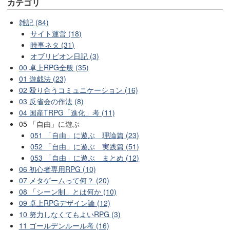
カテゴリ
雑記 (84)
サイト運営 (18)
時事ネタ (31)
オブリビオン日記 (3)
00 卓上RPG全般 (35)
01 遊戯法 (23)
02 殴り合うコミュニケーション (16)
03 反省会の作法 (8)
04 国産TRPG「進化」考 (11)
05 「自由」に遊ぶ
051 「自由」に遊ぶ 理論篇 (23)
052 「自由」に遊ぶ 実践篇 (51)
053 「自由」に遊ぶ まとめ (12)
06 初心者専用RPG (10)
07 メタゲームって何？ (20)
08 「シーン制」とは何か (10)
09 卓上RPGデザイン論 (12)
10 努力しなくてもよいRPG (3)
11 ゴールデンルール考 (16)