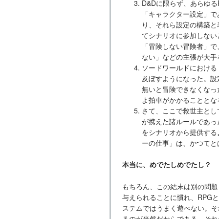
D&Dに限らず、あらゆ
「キャラクター設定」で
り、それら設定の構築と
てシナリオに参加しない
「冒険しない冒険者」で
ない」などの主張が大手
ソードワールドにおける
及ぼすようになった。設
無いと冒険できなくなっ
よ拍車がかかることとな
さて、ここで救世主として
が携えた諸ルールであっ
をシナリオから提供する
ーの仕事」は、かつてと
本当に、めでたしめでたし？
もちろん、この結末は別の問題
与えられることに慣れ、RPG
ステムではうまく遊べない。そ
るのが当然だからである。それ