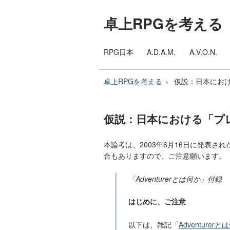
卓上RPGを考える
RPG日本
A.D.A.M.
A.V.O.N.
卓上RPGを考える
仮説：日本におけ
仮説：日本における「プレイ
本論考は、2003年6月16日に発表
合もありますので、ご注意願います。
「Adventurerとは何か」付録
はじめに、ご注意
以下は、雑記「
Adventurerと