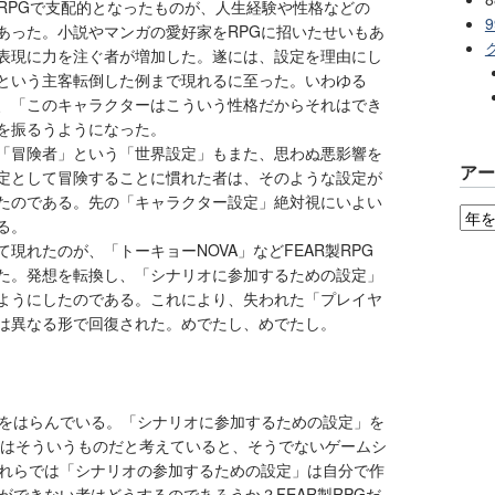
るRPGで支配的となったものが、人生経験や性格などの
あった。小説やマンガの愛好家をRPGに招いたせいもあ
表現に力を注ぐ者が増加した。遂には、設定を理由にし
という主客転倒した例まで現れるに至った。いわゆる
、「このキャラクターはこういう性格だからそれはでき
を振るうようになった。
「冒険者」という「世界設定」もまた、思わぬ悪影響を
ア
定として冒険することに慣れた者は、そのような設定が
たのである。先の「キャラクター設定」絶対視にいよい
る。
現れたのが、「トーキョーNOVA」などFEAR製RPG
た。発想を転換し、「シナリオに参加するための設定」
ようにしたのである。これにより、失われた「プレイヤ
は異なる形で回復された。めでたし、めでたし。
をはらんでいる。「シナリオに参加するための設定」を
とはそういうものだと考えていると、そうでないゲームシ
れらでは「シナリオの参加するための設定」は自分で作
ができない者はどうするのであろうか？FEAR製RPGだ