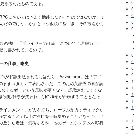
0
G史を考えたものである。
RPGにおいてはうまく機能しなかったのではないか」そ
んだのではないか」という仮説に基づき、その観点から
Cの役割」「プレイヤーの仕事」についてご理解の上、
提に書かれているので。
ーの仕事」略史
ns(D&D)が和訳出版されるに当たり「Adventurer」は「アド
のままカタカナで表記された。このため英語圏の者が読
ntureする者」という意味が薄くなり、認識されにくくな
き役割/仕事が失われ、別の概念が台頭することとなっ
1
アラインメント」が力を持ち、ローフルかカオティックか
険すること」以上の注目を一時集めることとなった。ア
の差した者は、無視するか、他のゲームシステムへ移行