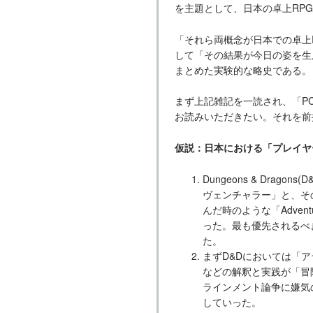
を主題として、日本の卓上RP
「それら両概念が日本での卓上
して「その結果が今日の姿を生
まとめた実験的な略史である。
まず上記雑記を一読され、「P
お読みいただきたい。それを前
仮説：日本における「プレイヤ
Dungeons & Drago
ヴェンチャラー」と、そ
んだ時のような「Adve
った。最も優先されるべ
た。
まずD&Dにおいては「
などの解釈と実践が「冒
ラインメント論争に嫌気
していった。