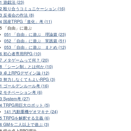
1 遊戯法 (23)
02 殴り合うコミュニケーション (16)
03 反省会の作法 (8)
04 国産TRPG「進化」考 (11)
05 「自由」に遊ぶ
051 「自由」に遊ぶ 理論篇 (23)
052 「自由」に遊ぶ 実践篇 (51)
053 「自由」に遊ぶ まとめ (12)
06 初心者専用RPG (10)
07 メタゲームって何？ (20)
08 「シーン制」とは何か (10)
09 卓上RPGデザイン論 (12)
10 努力しなくてもよいRPG (3)
11 ゴールデンルール考 (16)
12 モチベーション考 (6)
3 System考 (27)
14 TRPG用巨大ロボット (5)
141 汽動重機ゲオマキナ (24)
15 TRPGを解釈する主義 (6)
16 GMを二人以上で遊ぶ (3)
88 鏡の卓上RPG理論