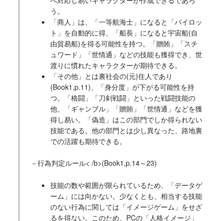
う。
「商人」は、「一等航海士」になると「パイロッ
ト」を自動的に得、「船長」になると宇宙船(自
由貿易船)を得る可能性を持つ。「贈賄」「スチ
ュワード」「世情通」などの技能も獲得でき、世
渡りに慣れたキャラクターが期待できる。
「その他」とは裏社会の(元)住人であり
(Book1,p.11)、「身分度」が下がる可能性を持
つ。「格闘」「刀剣戦闘」といった戦闘技能の
他、「ギャンブル」「贈賄」「世情通」などを獲
得し易い。「偽造」はこの部門でしか得られない
技能である。他の部門とは少し異なった、路地裏
での活躍も期待できる。
－行為判定ルール< /b>(Book1,p.14～23)
技能の数や範囲が限られているため、「データゲ
ーム」には向かない。少なくとも、相当する技能
のない行為に関しては「イメージゲーム」をせざ
るを得ない。このため、PCの「人格イメージ」