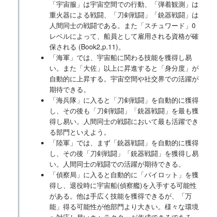
「宇宙服」は宇宙空間での行動、「弾着観測」は
重火器による戦闘、「刀剣戦闘」「銃器戦闘」は
人間同士の戦闘である。また「スチュワード」0
レベルによって、船員として雇用される資格が確
保される (Book2,p.11)。
「海軍」では、宇宙船に関わる技能を獲得し易
い。また「大佐」以上に昇進すると「身分度」が
自動的に上昇する。宇宙空間や社交界での活躍が
期待できる。
「海兵隊」に入ると「刀剣戦闘」を自動的に獲得
し、その後も「刀剣戦闘」「銃器戦闘」を最も獲
得し易い。人間同士の戦闘において最も活躍でき
る部門といえよう。
「陸軍」では、まず「銃器戦闘」を自動的に獲得
し、その後「刀剣戦闘」「銃器戦闘」を獲得し易
い。人間同士の戦闘での活躍が期待できる。
「偵察局」に入ると自動的に「パイロット」を獲
得し、退役時に宇宙船(偵察艦)を入手する可能性
がある。他は手広く技能を獲得できるが、「万
能」得る可能性が他部門より大きい。様々な環境
へ対応し易いキャラクターが作成できるであろ