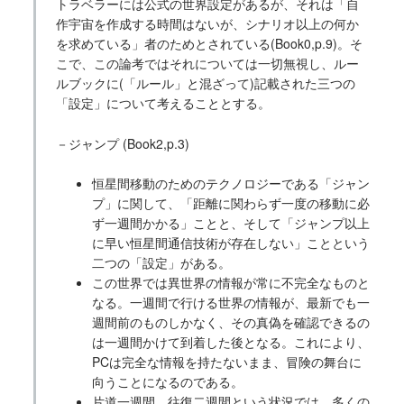
トラベラーには公式の世界設定があるが、それは「自
作宇宙を作成する時間はないが、シナリオ以上の何か
を求めている」者のためとされている(Book0,p.9)。そ
こで、この論考ではそれについては一切無視し、ルー
ルブックに(「ルール」と混ざって)記載された三つの
「設定」について考えることとする。
－ジャンプ (Book2,p.3)
恒星間移動のためのテクノロジーである「ジャン
プ」に関して、「距離に関わらず一度の移動に必
ず一週間かかる」ことと、そして「ジャンプ以上
に早い恒星間通信技術が存在しない」ことという
二つの「設定」がある。
この世界では異世界の情報が常に不完全なものと
なる。一週間で行ける世界の情報が、最新でも一
週間前のものしかなく、その真偽を確認できるの
は一週間かけて到着した後となる。これにより、
PCは完全な情報を持たないまま、冒険の舞台に
向うことになるのである。
片道一週間、往復二週間という状況では、多くの