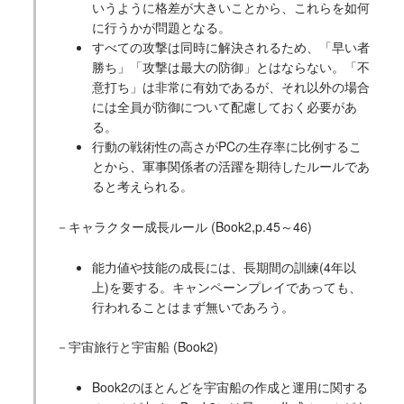
いうように格差が大きいことから、これらを如何
に行うかが問題となる。
すべての攻撃は同時に解決されるため、「早い者
勝ち」「攻撃は最大の防御」とはならない。「不
意打ち」は非常に有効であるが、それ以外の場合
には全員が防御について配慮しておく必要があ
る。
行動の戦術性の高さがPCの生存率に比例するこ
とから、軍事関係者の活躍を期待したルールであ
ると考えられる。
－キャラクター成長ルール (Book2,p.45～46)
能力値や技能の成長には、長期間の訓練(4年以
上)を要する。キャンペーンプレイであっても、
行われることはまず無いであろう。
－宇宙旅行と宇宙船 (Book2)
Book2のほとんどを宇宙船の作成と運用に関する