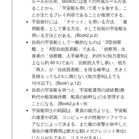
ルールが占め、Book3には星々の作成ルールがあ
ることから、「宇宙船を用いて星々を旅する」こ
とが主たるプレイ内容であることが推測できる。
宇宙旅行には、「チケット」を用いる方法、「雇
用船客」として乗る方法、そして自前の宇宙船を
用いる方法とがある。(Book2,p.2)
自前の宇宙船として一般的なものは「S型偵察
艦」と「A型自由貿易船」である。「偵察局」出
身者の「偵察艦」入手確率は、約35％(知力度9以
上なら約 80％)であり、比較的入手し易い。他方
「商人」が「自由貿易船」を得る確率は、大きく
見積もっても2％に満たない(知力度9以上でも
10％以下)。(Book1,p.12)
自前の宇宙船を持つと、宇宙船運用の諸経費(燃
料代や船室維持費、船員の給料など)を管理する
ことになる。(Book2,p.6～9)
宇宙船同士の戦闘は、乗員の能力よりも、宇宙船
の速度や武装、コンピュータの性能やソフトウェ
アなどによって決まる。また敵の攻撃が命中した
場合の修理費用は膨大な額(メガクレジット単位)
になりがちであり、リスクが大きい。