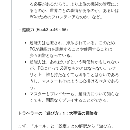
る必要があるだろう。より上位の機関の管理によ
るものか、世界ごとの事情があるのか、あるいは
PCのためのフロンティアなのか、など。
－超能力 (Book3,p.46～56)
超能力は忌避され、排斥されている。このため、
PCが超能力を訓練することや使用することは
少々困難となっている。
超能力は、あればいざという時便利かもしれない
が、PCにとって必須なものとはならない。シナ
リオ上、誰も持たなくても困ることはないであろ
うし、マスターもそのように心掛けるべきであろ
う。
マスターもプレイヤーも、超能力について知らな
くても、問題なくプレイすることができる。
トラベラーの「遊び方」1：大宇宙の冒険者
まず、「ルール」と「設定」との解釈から「遊び方」