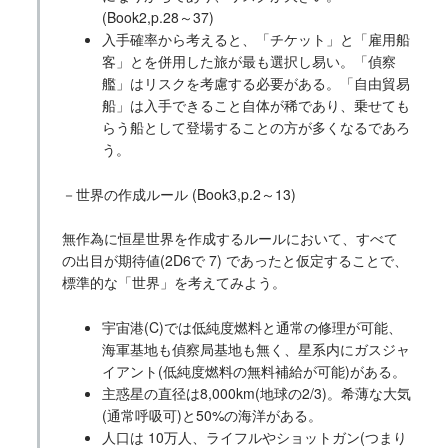
(Book2,p.28～37)
入手確率から考えると、「チケット」と「雇用船
客」とを併用した旅が最も選択し易い。「偵察
艦」はリスクを考慮する必要がある。「自由貿易
船」は入手できること自体が稀であり、乗せても
らう船として登場することの方が多くなるであろ
う。
－世界の作成ルール (Book3,p.2～13)
無作為に恒星世界を作成するルールにおいて、すべて
の出目が期待値(2D6で 7) であったと仮定することで、
標準的な「世界」を考えてみよう。
宇宙港(C)では低純度燃料と通常の修理が可能、
海軍基地も偵察局基地も無く、星系内にガスジャ
イアント(低純度燃料の無料補給が可能)がある。
主惑星の直径は8,000km(地球の2/3)。希薄な大気
(通常呼吸可)と50%の海洋がある。
人口は 10万人、ライフルやショットガン(つまり