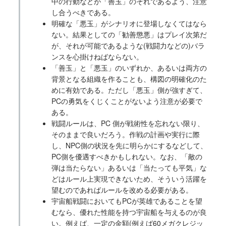
中の行動などが「善玉」のそれであるよう、注意
し合うべきである。
明確な「悪玉」がシナリオに登場しなくてはなら
ない。結果としての「勧善懲悪」はプレイ次第だ
が、それが可能であるような(戦闘力などの)バラ
ンスを心掛けねばならない。
「善玉」と「悪玉」のいずれか、あるいは両方の
背景となる組織を作ることも、構図の明確化のた
めに有効である。ただし「悪玉」側が強すぎて、
PCの勇気をくじくことがないよう注意が必要で
ある。
戦闘ルールは、PC 側が戦術性を忘れない限り、
そのままで良いだろう。作戦の計画や実行に際
し、NPC側の状況を先に明らかにするなどして、
PC側を優遇すべきかもしれない。なお、「敵の
弾は当たらない」あるいは「当たっても平気」な
どはルール上実現できないため、そういう活躍を
望むのであればルールを改める必要がある。
宇宙船戦闘においてもPCが英雄であることを望
むなら、優れた性能を持つ宇宙船を与えるのが良
い。例えば、一定の金額(例えば60メガクレジッ