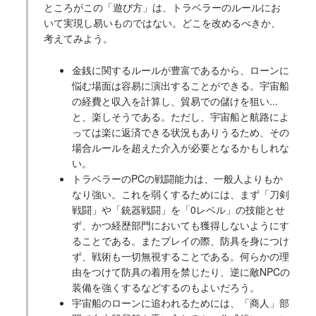
ところがこの「遊び方」は、トラベラーのルールにお
いて実現し易いものではない。どこを改めるべきか、
考えてみよう。
金銭に関するルールが豊富であるから、ローンに
悩む場面は容易に演出することができる。宇宙船
の経費と収入を計算し、貿易での儲けを狙い...
と、楽しそうである。ただし、宇宙船と航路によ
っては楽に返済できる状況もありうるため、その
場合ルールを超えた介入が必要となるかもしれな
い。
トラベラーのPCの戦闘能力は、一般人よりもか
なり強い。これを弱くするためには、まず「刀剣
戦闘」や「銃器戦闘」を「0レベル」の技能とせ
ず、かつ経歴部門においても獲得しないようにす
ることである。またプレイの際、防具を身につけ
ず、戦術も一切無視することである。何らかの理
由をつけて防具の着用を禁じたり、逆に敵NPCの
装備を強くするなどするのもよいだろう。
宇宙船のローンに追われるためには、「商人」部