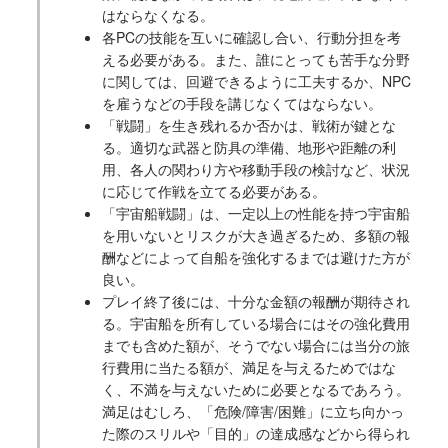
はならなくなる。
各PCの技能を互いに確認し合い、行動分担を考
える必要がある。また、誰にとっても苦手な分野
に関しては、回避できるように工夫するか、NPC
を雇うなどの手段を講じなくてはならない。
「戦闘」を生き残れるか否かは、戦術が鍵とな
る。適切な武器と防具の準備、地形や距離の利
用、各人の関わり方や移動手段の検討など、状況
に応じて作戦を立てる必要がある。
「宇宙船戦闘」は、一定以上の性能を持つ宇宙船
を用いないとリスクが大き過ぎるため、多額の報
酬などによって自船を強化するまでは避けた方が
良い。
プレイ終了後には、十分な金額の報酬が期待され
る。宇宙船を所有している場合にはその強化費用
までも含めた額が、そうでない場合には当分の旅
行費用に当たる額が、満足を与えるためではな
く、不満を与えないために必要となるであろう。
満足はむしろ、「危険/障害/困難」に立ち向かっ
た際のスリルや「目的」の達成感などから得られ