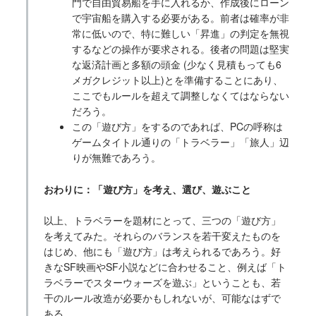
門で自由貿易船を手に入れるか、作成後にローン
で宇宙船を購入する必要がある。前者は確率が非
常に低いので、特に難しい「昇進」の判定を無視
するなどの操作が要求される。後者の問題は堅実
な返済計画と多額の頭金 (少なく見積もっても6
メガクレジット以上)とを準備することにあり、
ここでもルールを超えて調整しなくてはならない
だろう。
この「遊び方」をするのであれば、PCの呼称は
ゲームタイトル通りの「トラベラー」「旅人」辺
りが無難であろう。
おわりに：「遊び方」を考え、選び、遊ぶこと
以上、トラベラーを題材にとって、三つの「遊び方」
を考えてみた。それらのバランスを若干変えたものを
はじめ、他にも「遊び方」は考えられるであろう。好
きなSF映画やSF小説などに合わせること、例えば「ト
ラベラーでスターウォーズを遊ぶ」ということも、若
干のルール改造が必要かもしれないが、可能なはずで
ある。