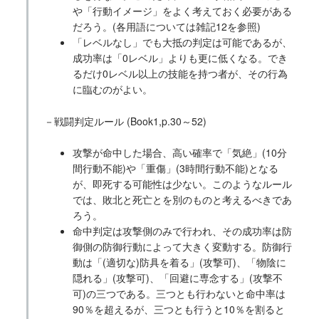
や「行動イメージ」をよく考えておく必要がある
だろう。(各用語については雑記12を参照)
「レベルなし」でも大抵の判定は可能であるが、
成功率は「0レベル」よりも更に低くなる。でき
るだけ0レベル以上の技能を持つ者が、その行為
に臨むのがよい。
－戦闘判定ルール (Book1,p.30～52)
攻撃が命中した場合、高い確率で「気絶」(10分
間行動不能)や「重傷」(3時間行動不能)となる
が、即死する可能性は少ない。このようなルール
では、敗北と死亡とを別のものと考えるべきであ
ろう。
命中判定は攻撃側のみで行われ、その成功率は防
御側の防御行動によって大きく変動する。防御行
動は「(適切な)防具を着る」(攻撃可)、「物陰に
隠れる」(攻撃可)、「回避に専念する」(攻撃不
可)の三つである。三つとも行わないと命中率は
90％を超えるが、三つとも行うと10％を割ると