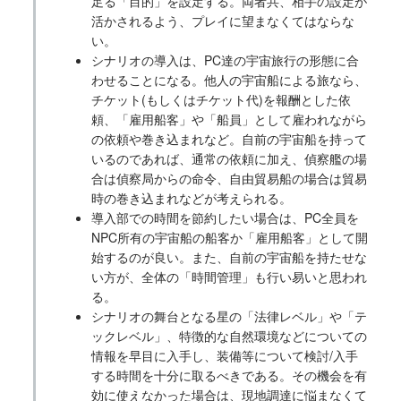
足る「目的」を設定する。両者共、相手の設定が
活かされるよう、プレイに望まなくてはならな
い。
シナリオの導入は、PC達の宇宙旅行の形態に合
わせることになる。他人の宇宙船による旅なら、
チケット(もしくはチケット代)を報酬とした依
頼、「雇用船客」や「船員」として雇われながら
の依頼や巻き込まれなど。自前の宇宙船を持って
いるのであれば、通常の依頼に加え、偵察艦の場
合は偵察局からの命令、自由貿易船の場合は貿易
時の巻き込まれなどが考えられる。
導入部での時間を節約したい場合は、PC全員を
NPC所有の宇宙船の船客か「雇用船客」として開
始するのが良い。また、自前の宇宙船を持たせな
い方が、全体の「時間管理」も行い易いと思われ
る。
シナリオの舞台となる星の「法律レベル」や「テ
ックレベル」、特徴的な自然環境などについての
情報を早目に入手し、装備等について検討/入手
する時間を十分に取るべきである。その機会を有
効に使えなかった場合は、現地調達に悩まなくて