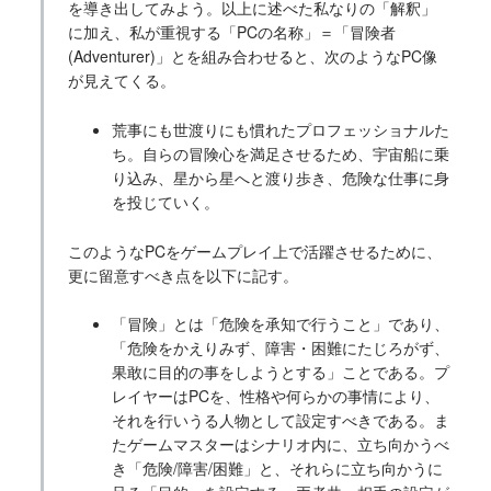
を導き出してみよう。以上に述べた私なりの「解釈」
に加え、私が重視する「PCの名称」＝「冒険者
(Adventurer)」とを組み合わせると、次のようなPC像
が見えてくる。
荒事にも世渡りにも慣れたプロフェッショナルた
ち。自らの冒険心を満足させるため、宇宙船に乗
り込み、星から星へと渡り歩き、危険な仕事に身
を投じていく。
このようなPCをゲームプレイ上で活躍させるために、
更に留意すべき点を以下に記す。
「冒険」とは「危険を承知で行うこと」であり、
「危険をかえりみず、障害・困難にたじろがず、
果敢に目的の事をしようとする」ことである。プ
レイヤーはPCを、性格や何らかの事情により、
それを行いうる人物として設定すべきである。ま
たゲームマスターはシナリオ内に、立ち向かうべ
き「危険/障害/困難」と、それらに立ち向かうに