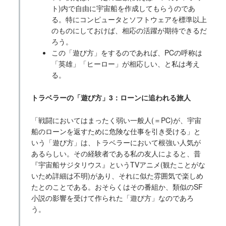
ト)内で自由に宇宙船を作成してもらうのであ
る。特にコンピュータとソフトウェアを標準以上
のものにしておけば、相応の活躍が期待できるだ
ろう。
この「遊び方」をするのであれば、PCの呼称は
「英雄」「ヒーロー」が相応しい、と私は考え
る。
トラベラーの「遊び方」3：ローンに追われる旅人
「戦闘においてはまったく弱い一般人(＝PC)が、宇宙
船のローンを返すために危険な仕事を引き受ける」と
いう「遊び方」は、トラベラーにおいて根強い人気が
あるらしい。その経験者である私の友人によると、昔
『宇宙船サジタリウス』というTVアニメ(観たことがな
いため詳細は不明)があり、それに似た雰囲気で楽しめ
たとのことである。おそらくはその番組か、類似のSF
小説の影響を受けて作られた「遊び方」なのであろ
う。