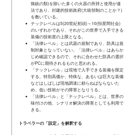
猟銃の類)を除いた多くの火器の所持と使用が違
法であり、封建的技術政府(大統領制のことか？)
を敷いている。
テックレベルは5(20世紀初頭)～10(恒星間社会)
のいずれかであり、それがこの世界で入手できる
装備の技術度の上限となる。
「法律レベル」とは武器の規制であり、防具は規
制対象となっていない。「法律レベル」はあらか
じめ確認できるので、それに合わせた防具の選択
がPCに期待されるものと思われる。
「テックレベル」は現地で入手できる装備を限定
する。特別高価か、特殊な、あるいは巨大な装備
などはしばしば現地調達に頼らねばならないた
め、低い技術がその障害となりうる。
「法律レベル」と「テックレベル」とは、世界の
味付けの他、シナリオ解決の障害としても利用で
きる。
トラベラーの「設定」を解釈する