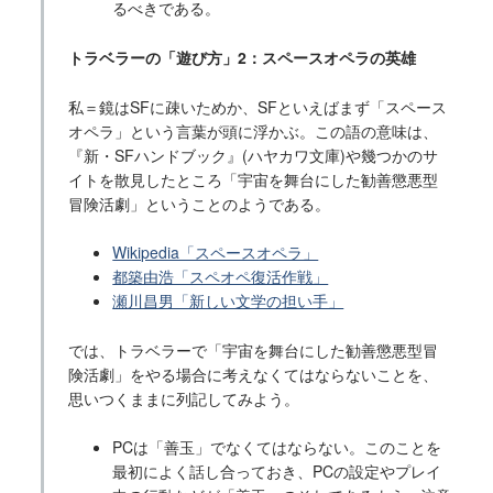
るべきである。
トラベラーの「遊び方」2：スペースオペラの英雄
私＝鏡はSFに疎いためか、SFといえばまず「スペース
オペラ」という言葉が頭に浮かぶ。この語の意味は、
『新・SFハンドブック』(ハヤカワ文庫)や幾つかのサ
イトを散見したところ「宇宙を舞台にした勧善懲悪型
冒険活劇」ということのようである。
Wikipedia「スペースオペラ」
都築由浩「スペオペ復活作戦」
瀬川昌男「新しい文学の担い手」
では、トラベラーで「宇宙を舞台にした勧善懲悪型冒
険活劇」をやる場合に考えなくてはならないことを、
思いつくままに列記してみよう。
PCは「善玉」でなくてはならない。このことを
最初によく話し合っておき、PCの設定やプレイ