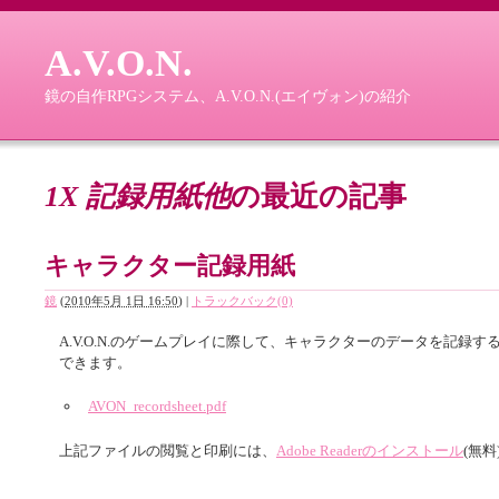
A.V.O.N.
鏡の自作RPGシステム、A.V.O.N.(エイヴォン)の紹介
1X 記録用紙他
の最近の記事
キャラクター記録用紙
鏡
(
2010年5月 1日 16:50
)
|
トラックバック(0)
A.V.O.N.のゲームプレイに際して、キャラクターのデータを記
できます。
AVON_recordsheet.pdf
上記ファイルの閲覧と印刷には、
Adobe Readerのインストール
(無