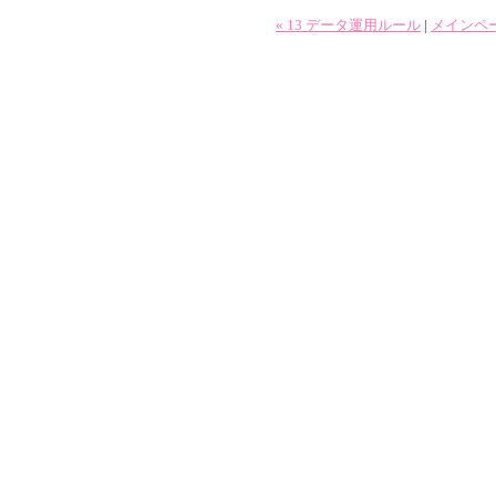
« 13 データ運用ルール
|
メインペ