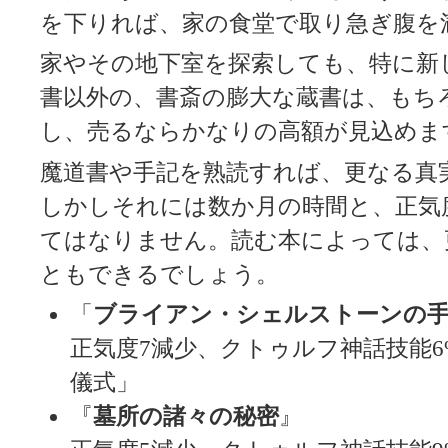
を下りれば、家の食堂で取り急ぎ腹を
家やその地下室を探索しても、特に新
書以外の、書斎の膨大な蔵書は、もち
し、売るならかなりの高額が見込めま
魔道書や手記を熟読すれば、更なる真
しかしそれには数か月の時間と、正気
てはなりません。読む本によっては、更
ともできるでしょう。
「
ブライアン・シェルストーンの
正気度7減少、クトゥルフ神話技能
儀式」
『
墓所の諸々の秘密
』