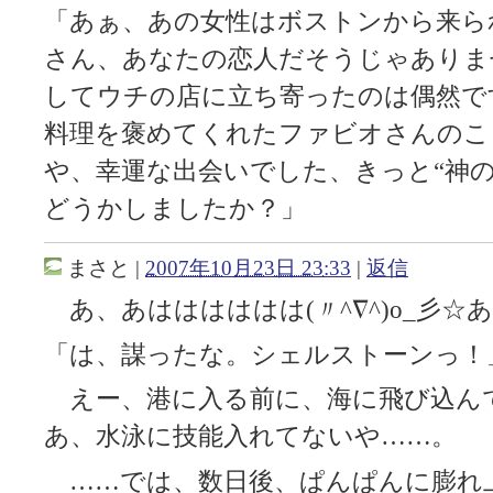
「あぁ、あの女性はボストンから来ら
さん、あなたの恋人だそうじゃありま
してウチの店に立ち寄ったのは偶然で
料理を褒めてくれたファビオさんのこ
や、幸運な出会いでした、きっと“神
どうかしましたか？」
まさと
|
2007年10月23日 23:33
|
返信
あ、あはははははは(〃^∇^)o_彡☆
「は、謀ったな。シェルストーンっ！
えー、港に入る前に、海に飛び込ん
あ、水泳に技能入れてないや……。
……では、数日後、ぱんぱんに膨れ