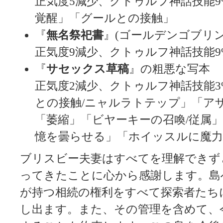
正気度5減少、クトゥルフ神話技能
覚醒」「グールとの接触」
『
無名祭祀書
』(ゴールデンゴブリン
正気度9減少、クトゥルフ神話技能
『
サセックス草稿
』の粗悪な写本
正気度2減少、クトゥルフ神話技能
との接触/ニャルラトテップ」「ア
「萎縮」「ビヤーキーの召喚/従属」
憶を曇らせる」「ホイッスルに魔力
ブリスビー夫妻はすべてを理解できず
ってきたことに心から感謝します。島
が持つ相続の権利をすべて探索者たち
し出ます。また、その管理を含めて、