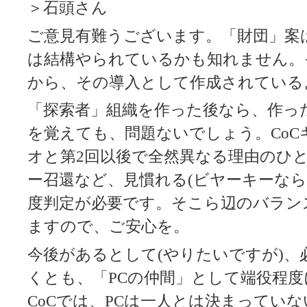
＞石頭さん
ご意見有難うございます。「財団」案は
は結構やられているかも知れません。
から、その導入として作成されている
「探索者」組織を作った後なら、作っ
を覚えても、問題ないでしょう。Co
オと第2回以後で全然異なる理由のひ
ー召還など、見慣れる(ビヤーキーなら
度判定が必要です。そこら辺のバラン
ますので、ご安心を。
今後があるとして(やりたいですが)、
くとも、「PCの仲間」として端役程
CoCでは、PCは一人とは決まってい