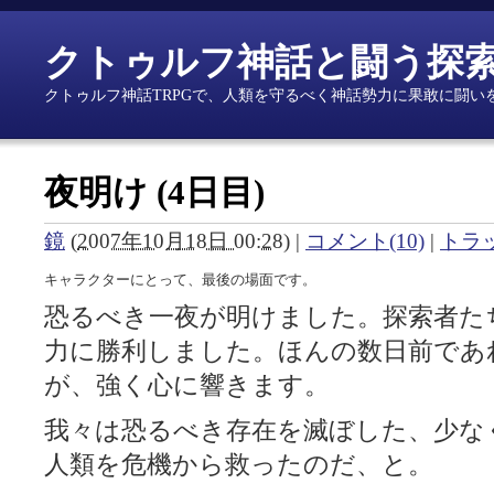
クトゥルフ神話と闘う探
クトゥルフ神話TRPGで、人類を守るべく神話勢力に果敢に闘い
夜明け (4日目)
鏡
(
2007年10月18日 00:28
)
|
コメント(10)
|
トラッ
キャラクターにとって、最後の場面です。
恐るべき一夜が明けました。探索者た
力に勝利しました。ほんの数日前であ
が、強く心に響きます。
我々は恐るべき存在を滅ぼした、少な
人類を危機から救ったのだ、と。