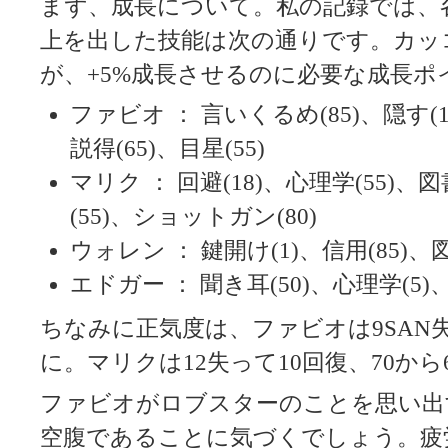
まず、成長について。私の記録では、
上を出した技能は次の通りです。カッ
が、+5%成長させるのに必要な成長ポ
ファビオ ： 言いくるめ(85)、隠す(15
説得(65)、目星(55)
マリク ： 回避(18)、心理学(55)、図
(55)、ショットガン(80)
ウォレン ： 鍵開け(1)、信用(85)、図
エドガー ： 聞き耳(50)、心理学(5)、
ちなみに正気度は、ファビオは9SAN失
に。マリクは12失って10回復、70から
ファビオがロブスターのことを思い出
空腹であることに気づくでしょう。疲