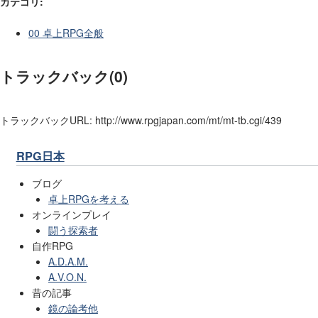
カテゴリ
:
00 卓上RPG全般
トラックバック(0)
トラックバックURL: http://www.rpgjapan.com/mt/mt-tb.cgi/439
RPG日本
ブログ
卓上RPGを考える
オンラインプレイ
闘う探索者
自作RPG
A.D.A.M.
A.V.O.N.
昔の記事
鏡の論考他