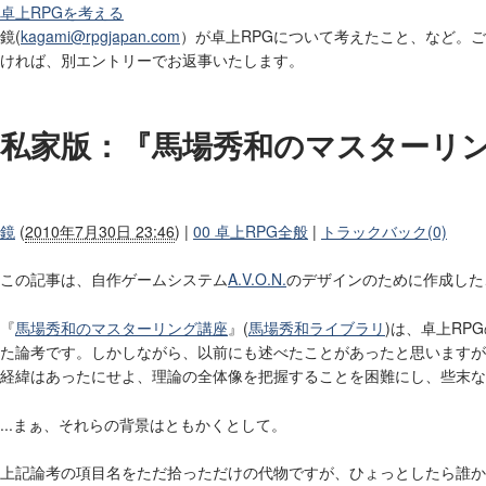
卓上RPGを考える
鏡(
kagami@rpgjapan.com
）が卓上RPGについて考えたこと、など。
ければ、別エントリーでお返事いたします。
私家版：『馬場秀和のマスターリ
鏡
(
2010年7月30日 23:46
)
|
00 卓上RPG全般
|
トラックバック(0)
この記事は、自作ゲームシステム
A.V.O.N.
のデザインのために作成した
『
馬場秀和のマスターリング講座
』(
馬場秀和ライブラリ
)は、卓上RP
た論考です。しかしながら、以前にも述べたことがあったと思いますが
経緯はあったにせよ、理論の全体像を把握することを困難にし、些末な
...まぁ、それらの背景はともかくとして。
上記論考の項目名をただ拾っただけの代物ですが、ひょっとしたら誰か